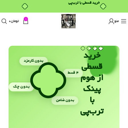
0
منو
تومان
0
خرید
بدون کارمزد
قسطی
۴ قسط
از هوم
بدون چک
پینک
با
بدون ضامن
ترب‌پی