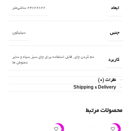
ابعاد
24x22x22 سانتی‌متر
جنس
سیلیکون
دم کردن چای
,
قابل استفاده برای چای سبز ,سیاه و سایر
کاربرد
دمنوش ها
نظرات (0)
Shipping & Delivery
محصولات مرتبط
-2%
-26%
-24%