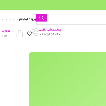
ورود / ثبت نام
پـشـتـیـبانی تلفنی
تومان
0
09935959240
0
مورد