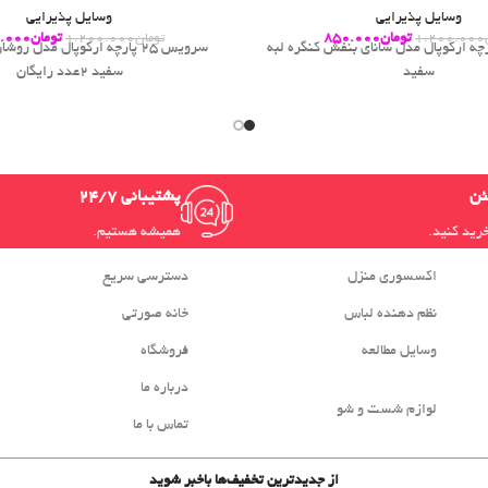
وسایل پذیرایی
وسایل پذیرایی
تومان
850.000
تومان
.000
1.200.000
تومان
1.200.000
س 25 پارچه ارکوپال مدل سانای بنفش کنگره لبه
سرویس 25 پارچه ارکوپال مدل ر
سفید
سفید 2عدد رایگان
ئن
پشتیبانی 24/7
خرید کنید.
همیشه هستیم.
اکسسوری منزل
دسترسی سریع
نظم دهنده لباس
خانه صورتی
وسایل مطالعه
فروشگاه
درباره ما
لوازم شست و شو
تماس با ما
از جدیدترین تخفیف‌ها باخبر شوید