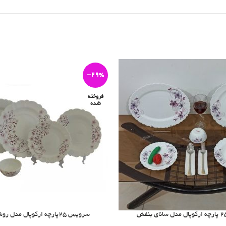
-29%
فروخته
شده
سرویس 25پارچه ارکوپال مدل روشان بنفش