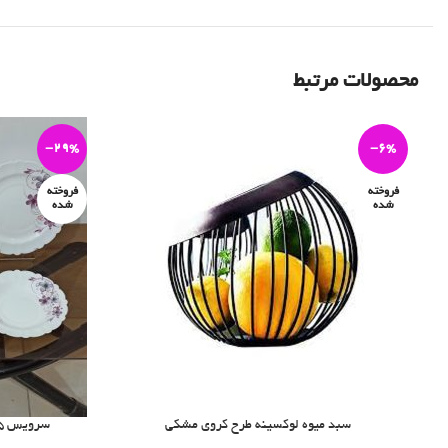
محصولات مرتبط
-29%
-6%
فروخته
فروخته
شده
شده
سبد میوه لوکسینه طرح کروی مشکی
سرویس 25 پارچه ارکوپال مدل سانای بنفش