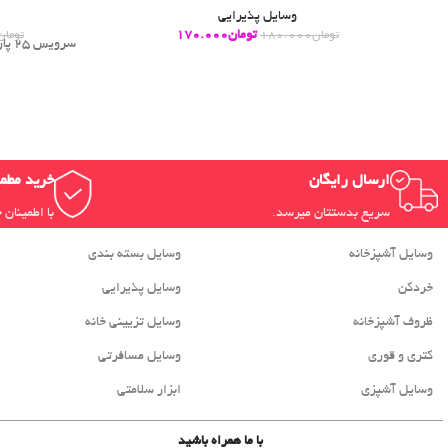
وسایل پذیرایی
تومان
170.000
تومان
180.000
تومان
سروی
ارسال رایگان
خرید مطم
سریع بدستتان میرسد.
با اطمینان 
وسایل آشپزخانه
وسایل بسته بندی
خردکن
وسایل پذیرایی
ظروف آشپزخانه
وسایل تزیینی خانه
کتری و قوری
وسایل مسافرتی
وسایل آشپزی
ابزار سلامتی
با ما همراه باشید