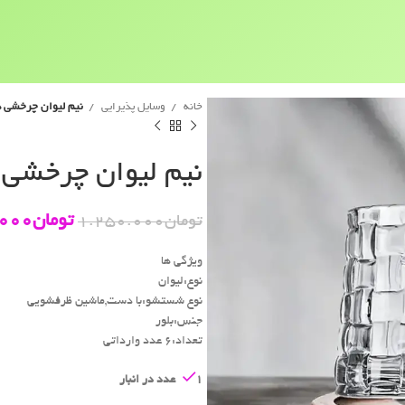
خانه
وسایل پذیرایی
نیم‌ لیوان چرخشی دلی 
نیم‌ لیوان چرخشی دلی
تومان
000
تومان
1.250.000
ویژگی ها
نوع:لیوان
نوع شستشو:با دست,ماشین ظرفشویی
جنس:بلور
تعداد:6 عدد وارداتی
1 عدد در انبار