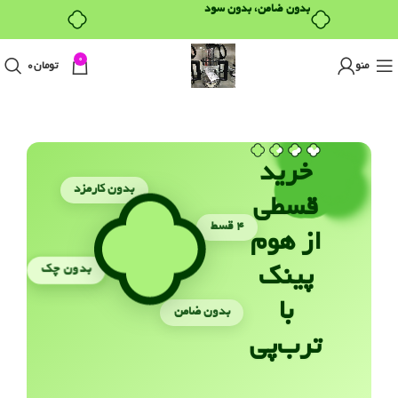
بدون ضامن، بدون سود
0
منو
تومان
0
خرید
بدون کارمزد
قسطی
۴ قسط
از هوم
بدون چک
پینک
با
بدون ضامن
ترب‌پی