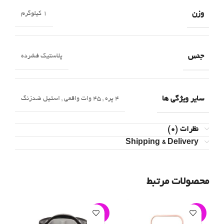
وزن
1 کیلوگرم
جنس
پلاستیک فشرده
سایر ویژگی ها
4 پره
,
45 وات واقعی
,
استیل ضدزنگ
نظرات (0)
Shipping & Delivery
محصولات مرتبط
-3%
-6%
-3%