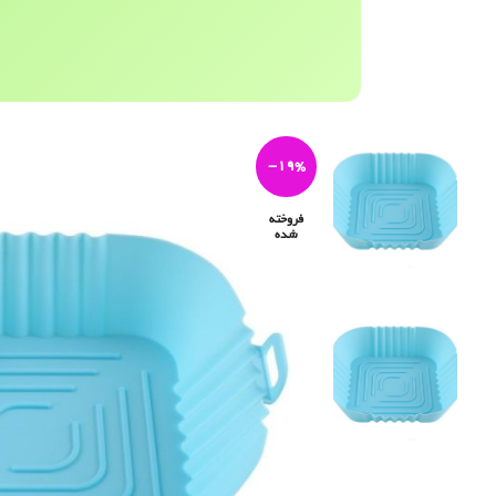
-19%
فروخته
شده