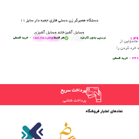
دستگاه همبرگر زن دستی فلزی جعبه دار سایز 11
وسایل آشپزخانه
,
وسایل آشپزی
1
•
خرید قسطی با ترب‌پی بدون کارمزد
هر قسط
تومان
158.750
•
خرید قسطی با ترب‌پی بدو
1.39
تومان
635.000
تومان
650.000
اندولین از
 خرد کردن را
•
خرید قسطی با ترب‌پی بدون کارمزد
پرداخت سریع
پرداخت شتابی.
نمادهای اعتبار فروشگاه