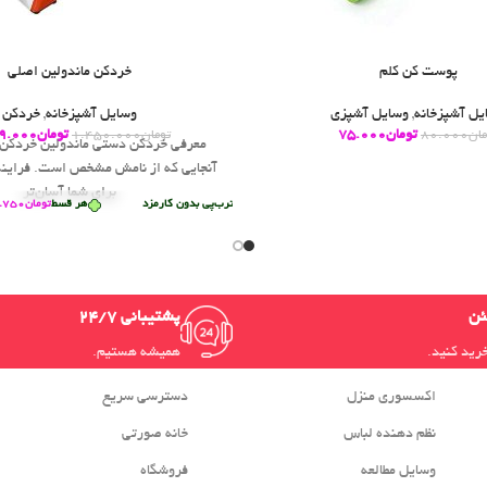
پوست کن کلم
خردکن ماندولین اصلی
یل آشپزخانه
,
وسایل آشپزی
وسایل آشپزخانه
,
خردکن
هر قسط
تومان
158.750
•
خرید قسطی با ترب‌پی بدون کارمزد
هر قسط
تومان
58.750
تومان
75.000
تومان
9.000
مان
80.000
تومان
1.450.000
معرفی خردکن دستی ماندولین خردکن م
آنجایی که از نامش مشخص است. فرایند
برای شما آسان‌تر
هر قسط
تومان
349.750
•
خرید قسطی با ترب‌پی بدون کارمزد
هر قسط
تومان
349.750
ئن
پشتیبانی 24/7
خرید کنید.
همیشه هستیم.
اکسسوری منزل
دسترسی سریع
نظم دهنده لباس
خانه صورتی
وسایل مطالعه
فروشگاه