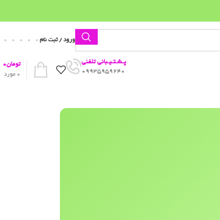
ورود / ثبت نام
پـشـتـیـبانی تلفنی
تومان
0
09935959240
0
مورد