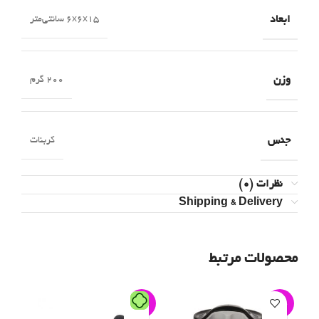
ابعاد
۶x۶x۱۵ سانتی‌متر
وزن
۲۰۰ گرم
جنس
کربنات
نظرات (0)
Shipping & Delivery
محصولات مرتبط
14%
-2%
-6%