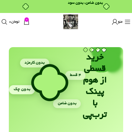
بدون ضامن، بدون سود
0
منو
تومان
0
خرید
بدون کارمزد
قسطی
۴ قسط
از هوم
بدون چک
پینک
با
بدون ضامن
ترب‌پی