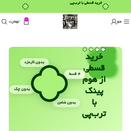
خرید قسطی با ترب‌پی
0
منو
تومان
0
خرید
بدون کارمزد
قسطی
۴ قسط
از هوم
بدون چک
پینک
با
بدون ضامن
ترب‌پی