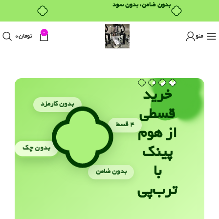
بدون ضامن، بدون سود
0
منو
تومان
0
خرید
بدون کارمزد
قسطی
۴ قسط
از هوم
بدون چک
پینک
با
بدون ضامن
ترب‌پی