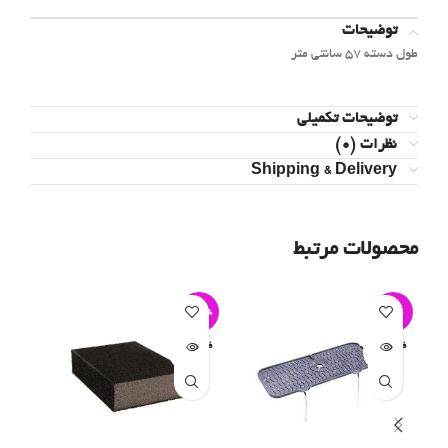
توضیحات
طول دسته 57 سانتی متر
توضیحات تکمیلی
نظرات (0)
Shipping & Delivery
محصولات مرتبط
-4%
-33%
-6%
فروخته ش
فروخته ش
فروخ
ده
ده
د