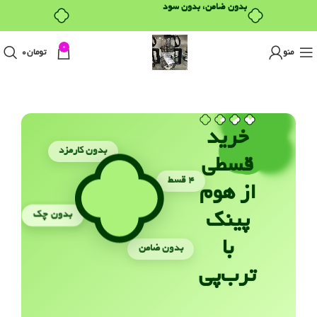
بدون ضامن، بدون سود
0
منو
تومان
0
خرید
بدون کارمزد
قسطی
۴ قسط
از هوم
بدون چک
پینک
با
بدون ضامن
ترب‌پی