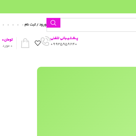
ورود / ثبت نام
پـشـتـیـبانی تلفنی
تومان
0
09935959240
0
مورد