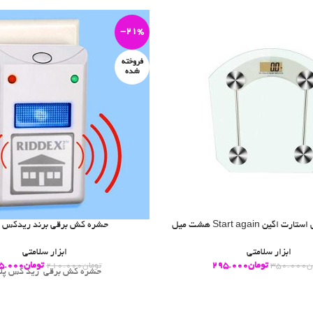
-21%
فروخته
شده
ین Start again هشت میل
حشره کش برقی برند ریدکس 
ابزار سلامتی
ابزار سلامتی
تومان
295.000
تومان
5.000
ن
350.000
تومان
210.000
حشره کش برقی رید کس پل
ن کارمزد