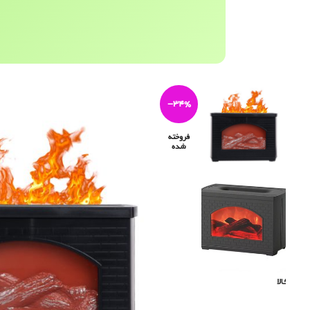
-34%
فروخته
شده