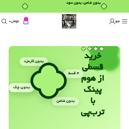
بدون ضامن، بدون سود
0
منو
تومان
0
خرید
بدون کارمزد
قسطی
۴ قسط
از هوم
بدون چک
پینک
با
بدون ضامن
ترب‌پی