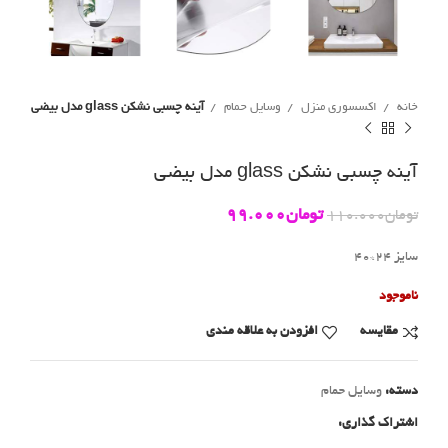
خانه
اکسسوری منزل
وسایل حمام
آینه چسبی نشکن glass مدل بیضی
آینه چسبی نشکن glass مدل بیضی
تومان
99.000
تومان
110.000
سایز 24*40
ناموجود
مقايسه
افزودن به علاقه مندی
دسته:
وسایل حمام
اشتراک گذاری: